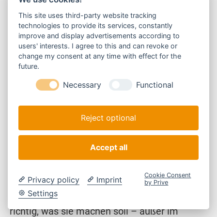
Extrem süß!
This site uses third-party website tracking
technologies to provide its services, constantly
14. März 2025
improve and display advertisements according to
users' interests. I agree to this and can revoke or
Die Gewichtszunahme wird immer
change my consent at any time with effect for the
future.
beständiger. Alma führt heute die Rangliste
Necessary
Functional
ganz klar an. Die ersten Schnäuzchen dunkeln
so langsam ein und ich muss die Halsbänder
Reject optional
weiter stellen. Die Hundebabys machen jetzt
auch schon mal schöne Schlafpausen
Accept all
zwischen dem Säugen und Anni kann öfter
mal mit gutem Gewissen die Wurfkiste
Cookie Consent
Privacy policy
Imprint
by Prive
verlassen. Allerdings weiß sie dann nicht so
Settings
richtig, was sie machen soll – außer im